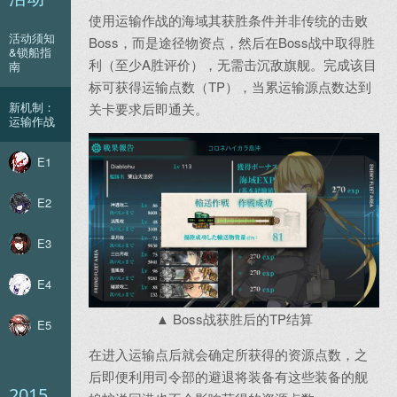
使用运输作战的海域其获胜条件并非传统的击败
活动须知
Boss，而是途径物资点，然后在Boss战中取得胜
&锁船指
利（至少A胜评价），无需击沉敌旗舰。完成该目
南
标可获得运输点数（TP），当累运输源点数达到
新机制：
关卡要求后即通关。
运输作战
E1
E2
E3
E4
Boss战获胜后的TP结算
E5
在进入运输点后就会确定所获得的资源点数，之
后即便利用司令部的避退将装备有这些装备的舰
2015