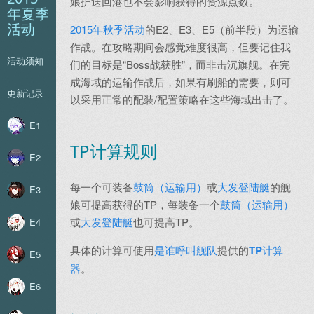
娘护送回港也不会影响获得的资源点数。
年夏季
活动
2015年秋季活动
的E2、E3、E5（前半段）为运输
作战。在攻略期间会感觉难度很高，但要记住我
活动须知
们的目标是“Boss战获胜”，而非击沉旗舰。在完
成海域的运输作战后，如果有刷船的需要，则可
更新记录
以采用正常的配装/配置策略在这些海域出击了。
E1
TP计算规则
E2
每一个可装备
鼓筒（运输用）
或
大发登陆艇
的舰
E3
娘可提高获得的TP，每装备一个
鼓筒（运输用）
或
大发登陆艇
也可提高TP。
E4
具体的计算可使用
是谁呼叫舰队
提供的
TP计算
E5
器
。
E6