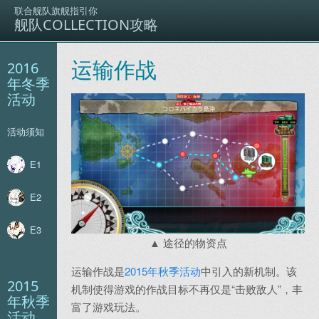
联合舰队旗舰指引你
舰队COLLECTION攻略
运输作战
2016
年冬季
活动
活动须知
E1
E2
E3
途径的物资点
运输作战是
2015年秋季活动
中引入的新机制。该
2015
机制使得游戏的作战目标不再仅是“击败敌人”，丰
年秋季
富了游戏玩法。
活动